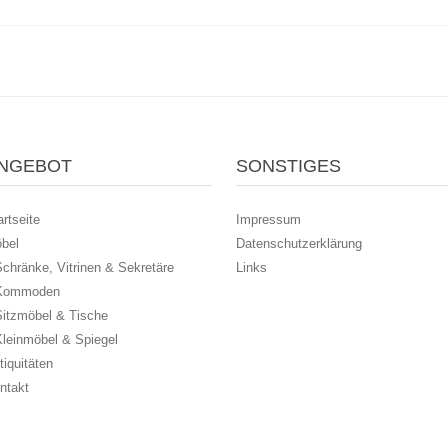
NGEBOT
SONSTIGES
artseite
Impressum
bel
Datenschutzerklärung
chränke, Vitrinen & Sekretäre
Links
Kommoden
Sitzmöbel & Tische
Kleinmöbel & Spiegel
tiquitäten
ntakt