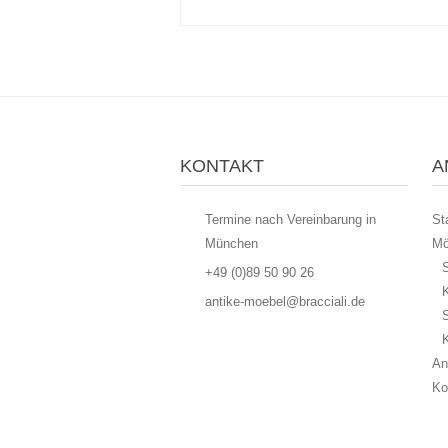
KONTAKT
A
Termine nach Vereinbarung in
St
München
Mö
S
+49 (0)89 50 90 26
antike-moebel@bracciali.de
An
Ko