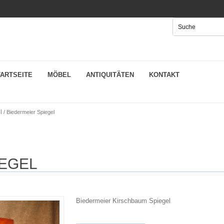
TARTSEITE
MÖBEL
ANTIQUITÄTEN
KONTAKT
l
/ Biedermeier Spiegel
IEGEL
Biedermeier Kirschbaum Spiegel