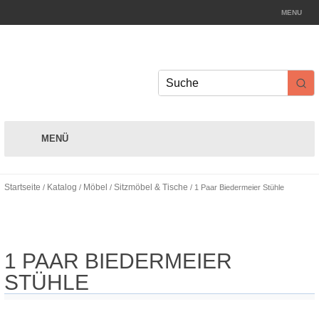
MENU
Impressum
Datenschut
Links
MENÜ
Startseite
Katalog
Möbel
Sitzmöbel & Tische
/
/
/
/ 1 Paar Biedermeier Stühle
1 PAAR BIEDERMEIER
STÜHLE