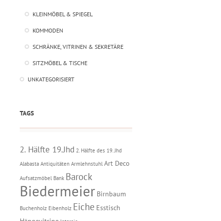
KLEINMÖBEL & SPIEGEL
KOMMODEN
SCHRÄNKE, VITRINEN & SEKRETÄRE
SITZMÖBEL & TISCHE
UNKATEGORISIERT
TAGS
2. Hälfte 19.Jhd
2. Hälfte des 19. Jhd
Art Deco
Alabasta
Antiquitäten
Armlehnstuhl
Barock
Aufsatzmöbel
Bank
Biedermeier
Birnbaum
Eiche
Esstisch
Buchenholz
Eibenholz
Hängevitrine