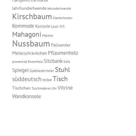
Intarsie
Jahrhundertwende
Jahundertwende
Kirschbaum
Klavierhocker
Kommode
Konsole
Louis XVI.
Mahagoni
Marmor
Nussbaum
Palisander
Pflaumenholz
Pfeilerschränkchen
Sitzbank
provencial
Rosenholz
Sofa
Stuhl
Spiegel
Spätbiedermeier
Tisch
süddeutsch
teilbar
Vitrine
Tischchen
Tuschmalerei
Uhr
Wandkonsole